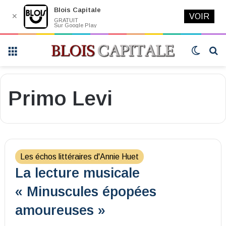
Blois Capitale
✕
VOIR
GRATUIT
Sur Google Play
Menu
Switch
R
skin
Primo Levi
Les échos littéraires d'Annie Huet
La lecture musicale
« Minuscules épopées
amoureuses »