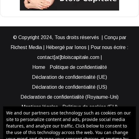
© Copyright 2024, Tous droits réservés | Conçu par
Richest Media | Hébergé par Ionos | Pour nous écrire :
contact[at]bloiscapitale.com |
Home
Politique de confidentialité
Déclaration de confidentialité (UE)
Déclaration de confidentialité (US)
Déclaration de confidentialité (Royaume-Uni)
Mentions légales
Politique de cookies (EU)
We and our partners use technology such as cookies on our
Cookie Policy (AUS)
Cookie Policy (US)
site to personalize content and ads, provide social media
features, and analyze our traffic. Click below to consent to
Qui sommes-nous ?
Participer à Blois Capitale
the use of this technology across the web. You can change
Bénéficier d’une assistance
your mind and change your consent choices at anytime by