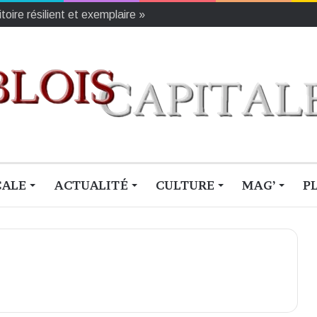
oire résilient et exemplaire »
CALE
ACTUALITÉ
CULTURE
MAG’
P