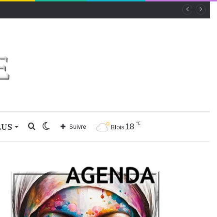
℃
LUS
Rechercher
Switch
18
Suivre
Blois
skin