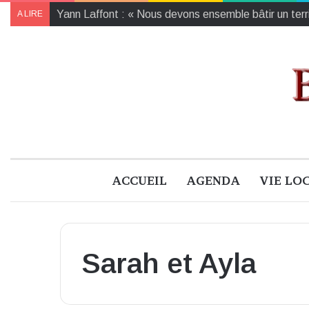
Yann Laffont : « Nous devons ensemble bâtir un territ
A LIRE
ACCUEIL
AGENDA
VIE LO
Sarah et Ayla