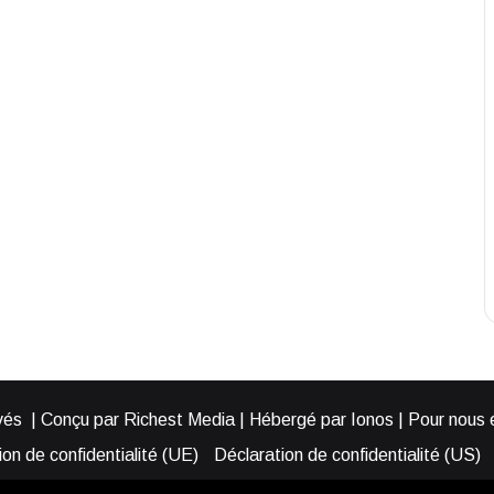
és | Conçu par Richest Media | Hébergé par Ionos | Pour nous éc
on de confidentialité (UE)
Déclaration de confidentialité (US)
ies (EU)
Cookie Policy (AUS)
Cookie Policy (US)
Qui somme