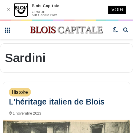
Blois Capitale
✕
VOIR
GRATUIT
Sur Google Play
Menu
Switch
R
skin
Sardini
Histoire
L’héritage italien de Blois
1 novembre 2023