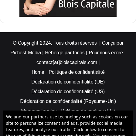
© Copyright 2024, Tous droits réservés | Conçu par
Richest Media | Hébergé par Ionos | Pour nous écrire :
contact[at]bloiscapitale.com |
Home
Politique de confidentialité
Déclaration de confidentialité (UE)
Déclaration de confidentialité (US)
Déclaration de confidentialité (Royaume-Uni)
Mentions légales
Politique de cookies (EU)
We and our partners use technology such as cookies on our
Cookie Policy (AUS)
Cookie Policy (US)
site to personalize content and ads, provide social media
features, and analyze our traffic. Click below to consent to
Qui sommes-nous ?
Participer à Blois Capitale
the use of this technology across the web. You can change