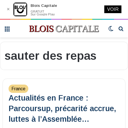
Blois Capitale
✕
VOIR
GRATUIT
Sur Google Play
Menu
Switch
R
skin
sauter des repas
France
Actualités en France :
Parcoursup, précarité accrue,
luttes à l’Assemblée…