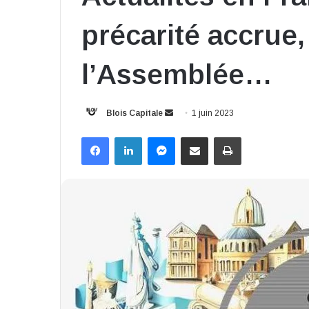
précarité accrue,
l’Assemblée…
Envoyer
Blois Capitale
1 juin 2023
un
Facebook
Linkedin
Messenger
Partager par email
Imprimer
courriel