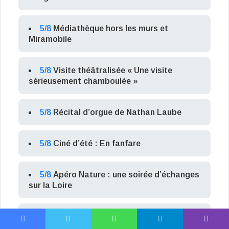
5/8
Médiathèque hors les murs et
Miramobile
5/8
Visite théâtralisée « Une visite
sérieusement chamboulée »
5/8
Récital d’orgue de Nathan Laube
5/8
Ciné d’été : En fanfare
5/8
Apéro Nature : une soirée d’échanges
sur la Loire
5/8
Les Mercredis à la baignade : The
Cactus Candies
Facebook
X
WhatsApp
Telegram
Viber