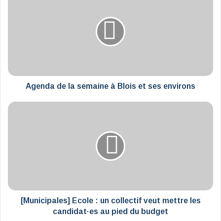
de
la
semaine
à
Blois
et
ses
environs
Agenda de la semaine à Blois et ses environs
[Municipales]
Ecole
:
un
collectif
veut
mettre
les
candidat·es
au
[Municipales] Ecole : un collectif veut mettre les
pied
candidat·es au pied du budget
du