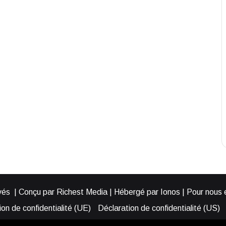
és | Conçu par Richest Media | Hébergé par Ionos | Pour nous éc
on de confidentialité (UE)
Déclaration de confidentialité (US)
ies (EU)
Cookie Policy (AUS)
Cookie Policy (US)
Qui somme