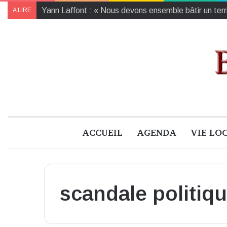
bd BOUM 2024 : les lauréat·es des sept prix
A LIRE
ACCUEIL
AGENDA
VIE LO
scandale politiq