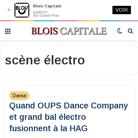
Blois Capitale
✕
VOIR
GRATUIT
Sur Google Play
Menu
Switch
R
skin
scène électro
Danse
Quand OUPS Dance Company
et grand bal électro
fusionnent à la HAG