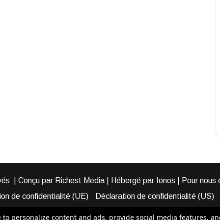
és | Conçu par Richest Media | Hébergé par Ionos | Pour nous éc
on de confidentialité (UE)
Déclaration de confidentialité (US)
ies (EU)
Cookie Policy (AUS)
Cookie Policy (US)
Qui somme
o personalize content and ads, provide social media features, and a