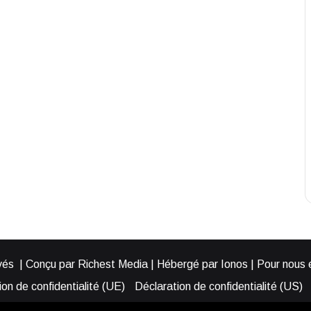
és | Conçu par Richest Media | Hébergé par Ionos | Pour nous éc
on de confidentialité (UE)
Déclaration de confidentialité (US)
ies (EU)
Cookie Policy (AUS)
Cookie Policy (US)
Qui somme