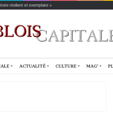
oire résilient et exemplaire »
CALE
ACTUALITÉ
CULTURE
MAG’
P