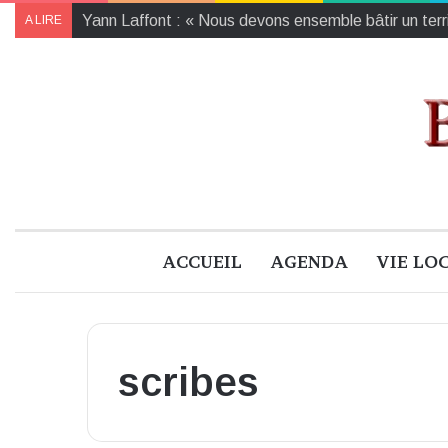
Yann Laffont : « Nous devons ensemble bâtir un territ
A LIRE
ACCUEIL
AGENDA
VIE LO
scribes