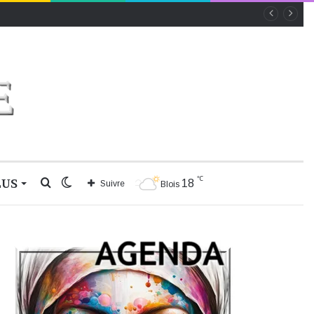
℃
LUS
Rechercher
Switch
18
Suivre
Blois
skin