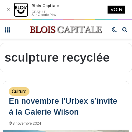
Blois Capitale
✕
VOIR
GRATUIT
Sur Google Play
Menu
Switch
R
skin
sculpture recyclée
Culture
En novembre l’Urbex s’invite
à la Galerie Wilson
8 novembre 2024