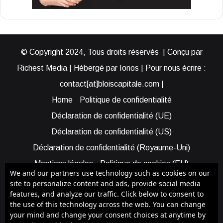
© Copyright 2024, Tous droits réservés | Conçu par
Richest Media | Hébergé par Ionos | Pour nous écrire :
contact[at]bloiscapitale.com |
Home
Politique de confidentialité
Déclaration de confidentialité (UE)
Déclaration de confidentialité (US)
Déclaration de confidentialité (Royaume-Uni)
Mentions légales
Politique de cookies (EU)
We and our partners use technology such as cookies on our
Cookie Policy (AUS)
Cookie Policy (US)
site to personalize content and ads, provide social media
features, and analyze our traffic. Click below to consent to
Qui sommes-nous ?
Participer à Blois Capitale
the use of this technology across the web. You can change
Bénéficier d’une assistance
your mind and change your consent choices at anytime by