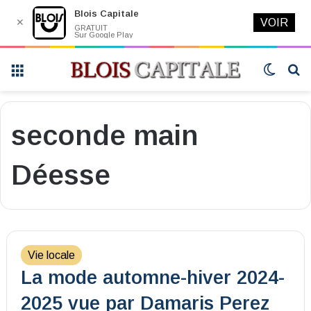
Blois Capitale
✕
VOIR
GRATUIT
Sur Google Play
Menu
Switch
R
skin
seconde main
Déesse
Vie locale
La mode automne-hiver 2024-
2025 vue par Damaris Perez