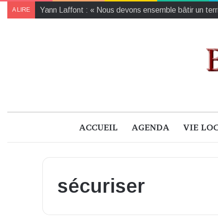
Yann Laffont : « Nous devons ensemble bâtir un territ
A LIRE
ACCUEIL
AGENDA
VIE LO
sécuriser