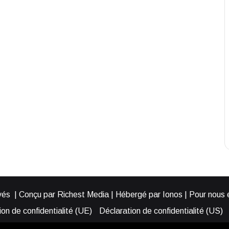
és | Conçu par Richest Media | Hébergé par Ionos | Pour nous éc
on de confidentialité (UE)
Déclaration de confidentialité (US)
ies (EU)
Cookie Policy (AUS)
Cookie Policy (US)
Qui somme