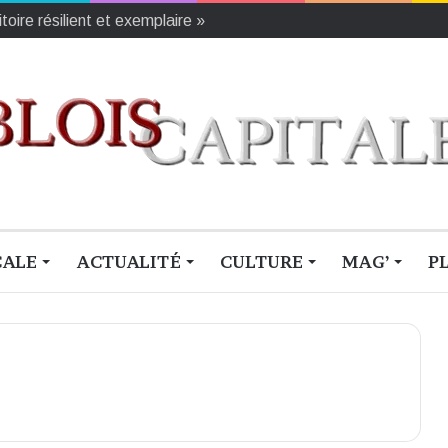
oire résilient et exemplaire »
CALE
ACTUALITÉ
CULTURE
MAG’
P