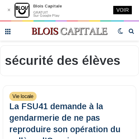
Blois Capitale
✕
VOIR
GRATUIT
Sur Google Play
Menu
Switch
R
skin
sécurité des élèves
Vie locale
La FSU41 demande à la
gendarmerie de ne pas
reproduire son opération du