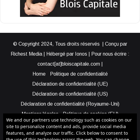
© Copyright 2024, Tous droits réservés | Conçu par
Richest Media | Hébergé par Ionos | Pour nous écrire :
contact[at]bloiscapitale.com |
Home
Politique de confidentialité
Déclaration de confidentialité (UE)
Déclaration de confidentialité (US)
Déclaration de confidentialité (Royaume-Uni)
Mentions légales
Politique de cookies (EU)
We and our partners use technology such as cookies on our
Cookie Policy (AUS)
Cookie Policy (US)
site to personalize content and ads, provide social media
features, and analyze our traffic. Click below to consent to
Qui sommes-nous ?
Participer à Blois Capitale
the use of this technology across the web. You can change