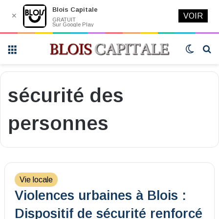
Blois Capitale
✕
VOIR
GRATUIT
Sur Google Play
Menu
Switch
R
skin
sécurité des
personnes
Vie locale
Violences urbaines à Blois :
Dispositif de sécurité renforcé