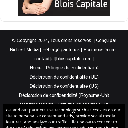
© Copyright 2024, Tous droits réservés | Conçu par
Richest Media | Hébergé par Ionos | Pour nous écrire :
contact[at]bloiscapitale.com |
Home
Politique de confidentialité
Déclaration de confidentialité (UE)
Déclaration de confidentialité (US)
Déclaration de confidentialité (Royaume-Uni)
Mentions légales
Politique de cookies (EU)
We and our partners use technology such as cookies on our
Cookie Policy (AUS)
Cookie Policy (US)
site to personalize content and ads, provide social media
features, and analyze our traffic. Click below to consent to
Qui sommes-nous ?
Participer à Blois Capitale
the use of this technology across the web. You can change