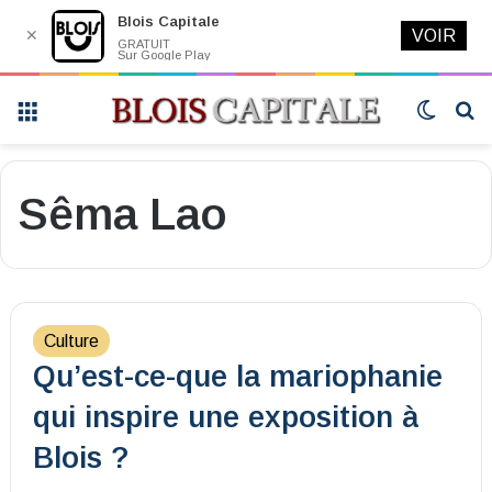
Blois Capitale
✕
VOIR
GRATUIT
Sur Google Play
Menu
Switch
R
skin
Sêma Lao
Culture
Qu’est-ce-que la mariophanie
qui inspire une exposition à
Blois ?