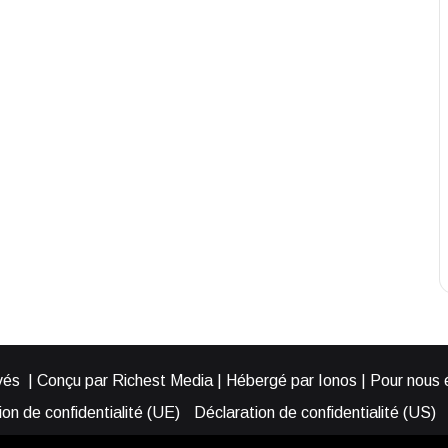
és | Conçu par Richest Media | Hébergé par Ionos | Pour nous éc
on de confidentialité (UE)
Déclaration de confidentialité (US)
ies (EU)
Cookie Policy (AUS)
Cookie Policy (US)
Qui somme