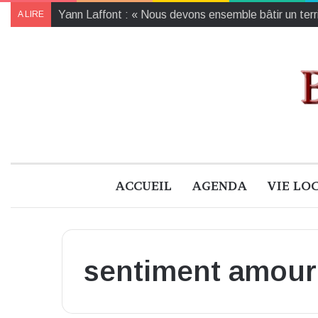
bd BOUM 2024 : les lauréat·es des sept prix
A LIRE
ACCUEIL
AGENDA
VIE LO
sentiment amou