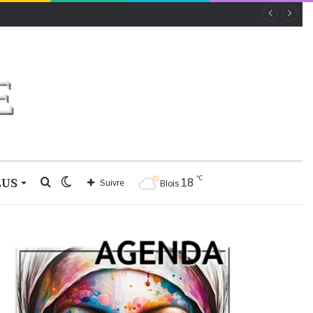
℃
LUS
Rechercher
Switch
18
Suivre
Blois
skin