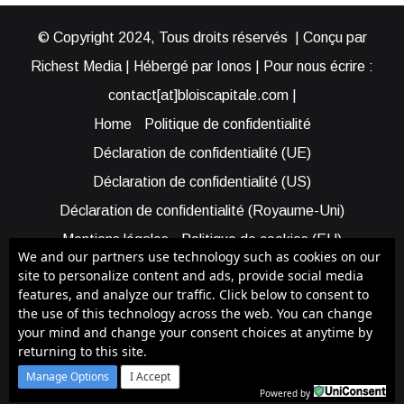
© Copyright 2024, Tous droits réservés | Conçu par
Richest Media | Hébergé par Ionos | Pour nous écrire :
contact[at]bloiscapitale.com |
Home
Politique de confidentialité
Déclaration de confidentialité (UE)
Déclaration de confidentialité (US)
Déclaration de confidentialité (Royaume-Uni)
Mentions légales
Politique de cookies (EU)
We and our partners use technology such as cookies on our
Cookie Policy (AUS)
Cookie Policy (US)
site to personalize content and ads, provide social media
features, and analyze our traffic. Click below to consent to
Qui sommes-nous ?
Participer à Blois Capitale
the use of this technology across the web. You can change
Bénéficier d’une assistance
your mind and change your consent choices at anytime by
returning to this site.
Facebook
X
YouTube
Instagram
RSS
Manage Options
I Accept
Powered by