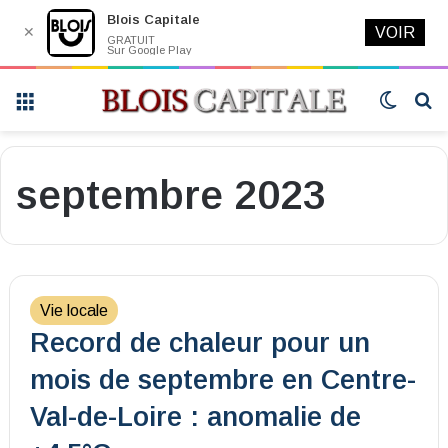
Blois Capitale
✕
VOIR
GRATUIT
Sur Google Play
Menu
Switch
R
skin
septembre 2023
Vie locale
Record de chaleur pour un
mois de septembre en Centre-
Val-de-Loire : anomalie de