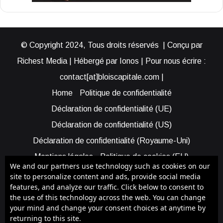
© Copyright 2024, Tous droits réservés | Conçu par
Richest Media | Hébergé par Ionos | Pour nous écrire :
contact[at]bloiscapitale.com |
Home
Politique de confidentialité
Déclaration de confidentialité (UE)
Déclaration de confidentialité (US)
Déclaration de confidentialité (Royaume-Uni)
Mentions légales
Politique de cookies (EU)
We and our partners use technology such as cookies on our
Cookie Policy (AUS)
Cookie Policy (US)
site to personalize content and ads, provide social media
features, and analyze our traffic. Click below to consent to
Qui sommes-nous ?
Participer à Blois Capitale
the use of this technology across the web. You can change
Bénéficier d’une assistance
your mind and change your consent choices at anytime by
returning to this site.