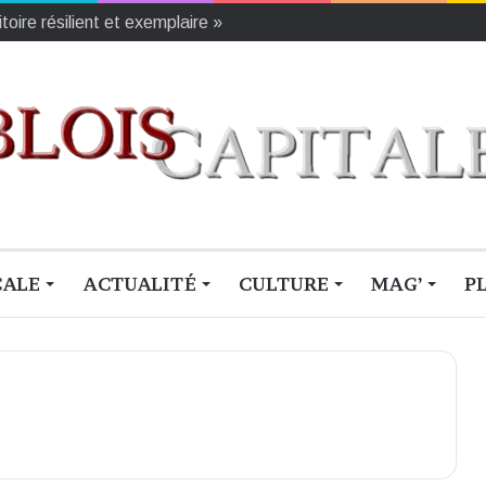
oire résilient et exemplaire »
CALE
ACTUALITÉ
CULTURE
MAG’
P