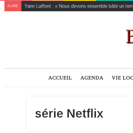
Yann Laffont : « Nous devons ensemble bâtir un territ
A LIRE
ACCUEIL
AGENDA
VIE LO
série Netflix