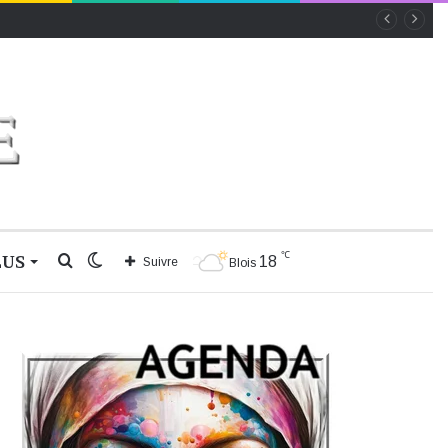
℃
LUS
Rechercher
Switch
18
Suivre
Blois
skin