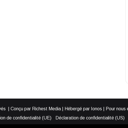
és | Conçu par Richest Media | Hébergé par Ionos | Pour nous éc
on de confidentialité (UE)
Déclaration de confidentialité (US)
ies (EU)
Cookie Policy (AUS)
Cookie Policy (US)
Qui somme