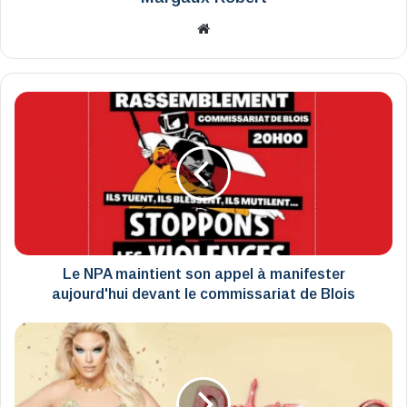
Website
Le
NPA
maintient
son
appel
à
manifester
aujourd'hui
devant
le
Le NPA maintient son appel à manifester
commissariat
aujourd'hui devant le commissariat de Blois
de
Blois
Drag
Race
France
fait