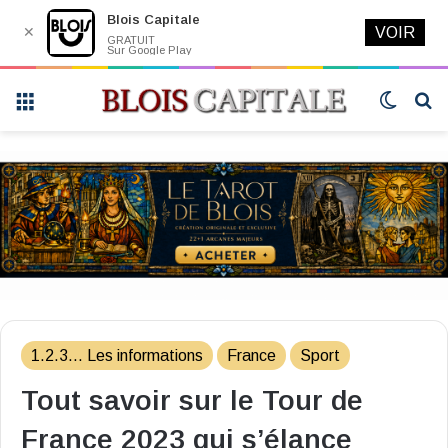
Blois Capitale
✕
VOIR
GRATUIT
Sur Google Play
Menu
Switch
R
skin
1.2.3... Les informations
France
Sport
Tout savoir sur le Tour de
France 2023 qui s’élance