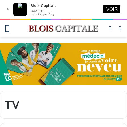
Blois Capitale
✕
VOIR
GRATUIT
Sur Google Play
Menu
Switch
R
skin
TV