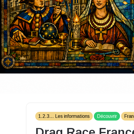
1.2.3... Les informations
Découvrir
Fran
Drag Race France