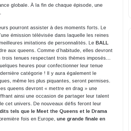
mance globale. À la fin de chaque épisode, une
.
teurs pourront assister à des moments forts. Le
’une émission télévisée dans laquelle les reines
meilleures imitations de personnalités. Le
BALL
ordre aux queens. Comme d’habitude, elles devront
ans trois tenues respectant trois thèmes imposés…
 quelques heures pour confectionner leur tenue
dernière catégorie ! Il y aura également le
agues, même les plus piquantes, seront permises.
 les queens devront « mettre en drag » une
ffrant ainsi une occasion de partager leur talent
 de cet univers. De nouveaux défis feront leur
its tels que le Meet the Queens et le Drama
a première fois en Europe,
une grande finale en