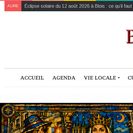
L’Harmonie de la région Centre-Val de Loire champ
A LIRE
ACCUEIL
AGENDA
VIE LOCALE
C