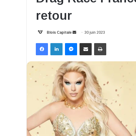
retour
Envoyer
Blois Capitale
30 juin 2023
un
Facebook
Linkedin
Messenger
Partager par email
Imprimer
courriel