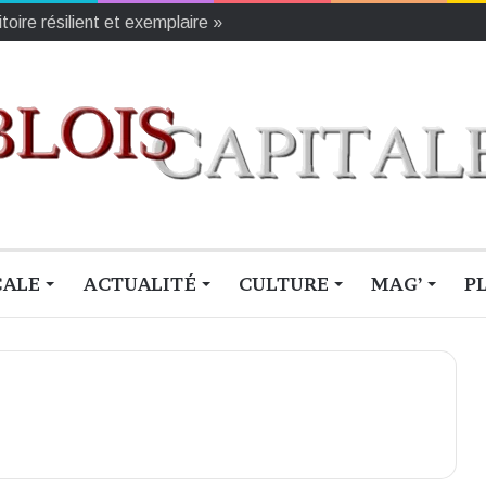
oire résilient et exemplaire »
CALE
ACTUALITÉ
CULTURE
MAG’
P