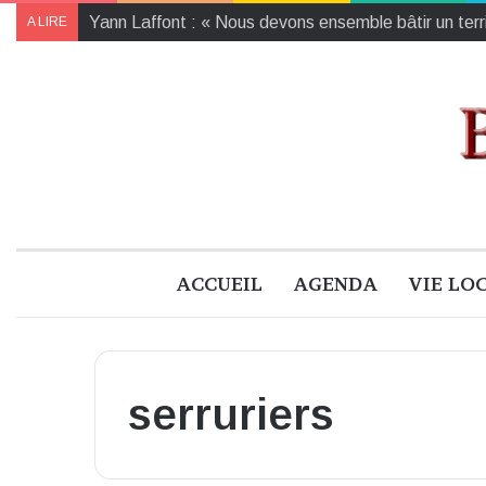
Yann Laffont : « Nous devons ensemble bâtir un territ
A LIRE
ACCUEIL
AGENDA
VIE LO
serruriers