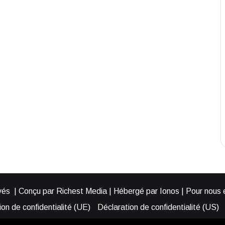
és | Conçu par Richest Media | Hébergé par Ionos | Pour nous éc
on de confidentialité (UE)
Déclaration de confidentialité (US)
ies (EU)
Cookie Policy (AUS)
Cookie Policy (US)
Qui somme