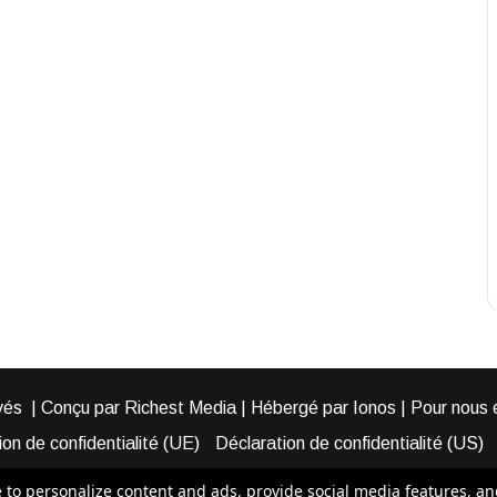
és | Conçu par Richest Media | Hébergé par Ionos | Pour nous éc
on de confidentialité (UE)
Déclaration de confidentialité (US)
ies (EU)
Cookie Policy (AUS)
Cookie Policy (US)
Qui somme
o personalize content and ads, provide social media features, and a