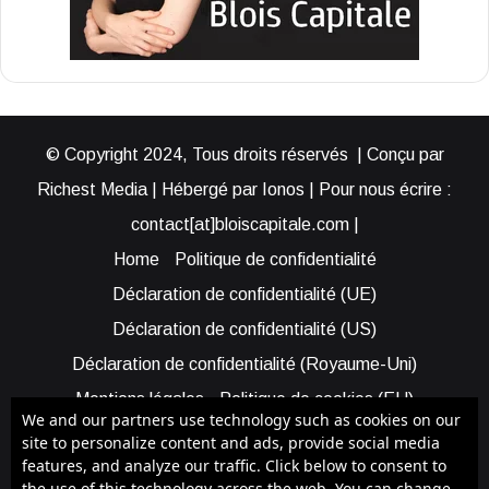
© Copyright 2024, Tous droits réservés | Conçu par
Richest Media | Hébergé par Ionos | Pour nous écrire :
contact[at]bloiscapitale.com |
Home
Politique de confidentialité
Déclaration de confidentialité (UE)
Déclaration de confidentialité (US)
Déclaration de confidentialité (Royaume-Uni)
Mentions légales
Politique de cookies (EU)
We and our partners use technology such as cookies on our
Cookie Policy (AUS)
Cookie Policy (US)
site to personalize content and ads, provide social media
features, and analyze our traffic. Click below to consent to
Qui sommes-nous ?
Participer à Blois Capitale
the use of this technology across the web. You can change