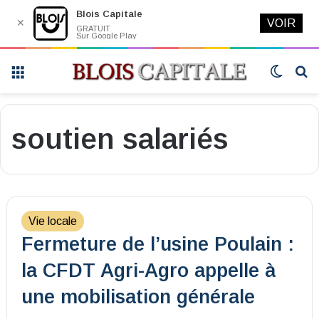
Blois Capitale
✕
VOIR
GRATUIT
Sur Google Play
Menu
Switch
R
skin
soutien salariés
Vie locale
Fermeture de l’usine Poulain :
la CFDT Agri-Agro appelle à
une mobilisation générale