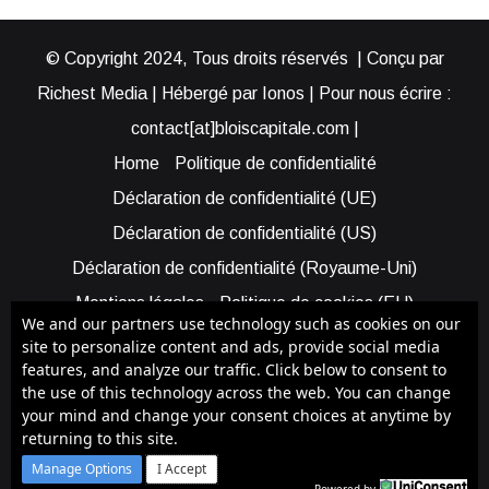
© Copyright 2024, Tous droits réservés | Conçu par
Richest Media | Hébergé par Ionos | Pour nous écrire :
contact[at]bloiscapitale.com |
Home
Politique de confidentialité
Déclaration de confidentialité (UE)
Déclaration de confidentialité (US)
Déclaration de confidentialité (Royaume-Uni)
Mentions légales
Politique de cookies (EU)
We and our partners use technology such as cookies on our
Cookie Policy (AUS)
Cookie Policy (US)
site to personalize content and ads, provide social media
features, and analyze our traffic. Click below to consent to
Qui sommes-nous ?
Participer à Blois Capitale
the use of this technology across the web. You can change
Bénéficier d’une assistance
your mind and change your consent choices at anytime by
returning to this site.
Facebook
X
YouTube
Instagram
RSS
Manage Options
I Accept