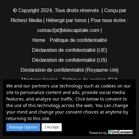
© Copyright 2024, Tous droits réservés | Conçu par
Richest Media | Hébergé par Ionos | Pour nous écrire :
contact[at]bloiscapitale.com |
Home
Politique de confidentialité
Déclaration de confidentialité (UE)
Déclaration de confidentialité (US)
Déclaration de confidentialité (Royaume-Uni)
Mentions légales
Politique de cookies (EU)
We and our partners use technology such as cookies on our
Cookie Policy (AUS)
Cookie Policy (US)
site to personalize content and ads, provide social media
features, and analyze our traffic. Click below to consent to
Qui sommes-nous ?
Participer à Blois Capitale
the use of this technology across the web. You can change
Bénéficier d’une assistance
your mind and change your consent choices at anytime by
returning to this site.
Facebook
X
YouTube
Instagram
RSS
Manage Options
I Accept
Powered by