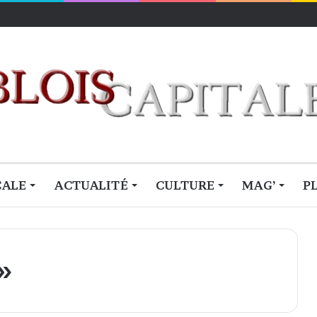
lois
CALE
ACTUALITÉ
CULTURE
MAG’
P
»