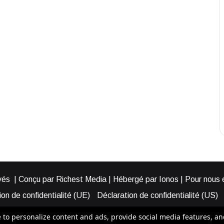
és | Conçu par Richest Media | Hébergé par Ionos | Pour nous éc
on de confidentialité (UE)
Déclaration de confidentialité (US)
ies (EU)
Cookie Policy (AUS)
Cookie Policy (US)
Qui somme
o personalize content and ads, provide social media features, and a