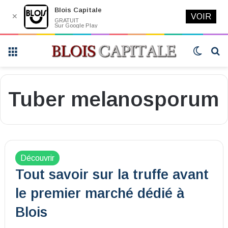
Blois Capitale
✕
VOIR
GRATUIT
Sur Google Play
Menu
Switch
R
skin
Tuber melanosporum
Découvrir
Tout savoir sur la truffe avant
le premier marché dédié à
Blois