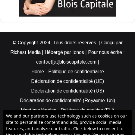
© Copyright 2024, Tous droits réservés | Conçu par
Richest Media | Hébergé par Ionos | Pour nous écrire :
contact[at]bloiscapitale.com |
Home
Politique de confidentialité
Déclaration de confidentialité (UE)
Déclaration de confidentialité (US)
Déclaration de confidentialité (Royaume-Uni)
Mentions légales
Politique de cookies (EU)
We and our partners use technology such as cookies on our
Cookie Policy (AUS)
Cookie Policy (US)
site to personalize content and ads, provide social media
features, and analyze our traffic. Click below to consent to
Qui sommes-nous ?
Participer à Blois Capitale
the use of this technology across the web. You can change