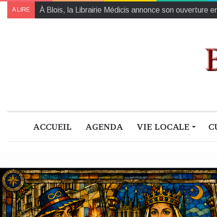
Agenda de la semaine à Blois et ses alentours (3 au
A LIRE
ACCUEIL
AGENDA
VIE LOCALE
C