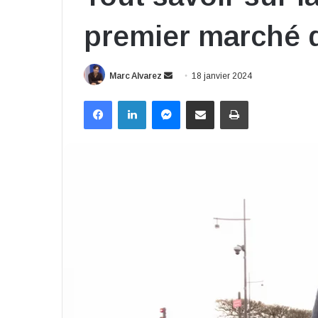
premier marché d
Envoyer
Marc Alvarez
18 janvier 2024
un
Facebook
Linkedin
Messenger
Partager par email
Imprimer
courriel