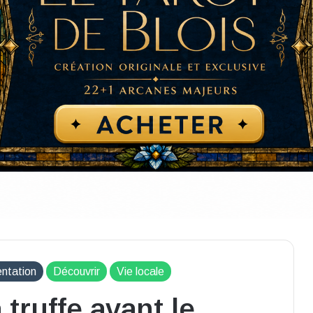
entation
Découvrir
Vie locale
 truffe avant le