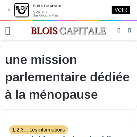
Blois Capitale
✕
VOIR
GRATUIT
Sur Google Play
Menu
Switch
R
skin
une mission
parlementaire dédiée
à la ménopause
1.2.3... Les informations