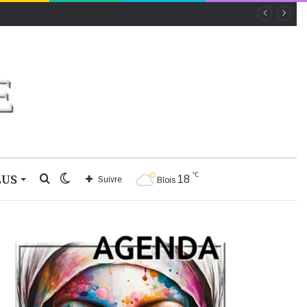
℃
LUS
Rechercher
Switch
18
Suivre
Blois
skin