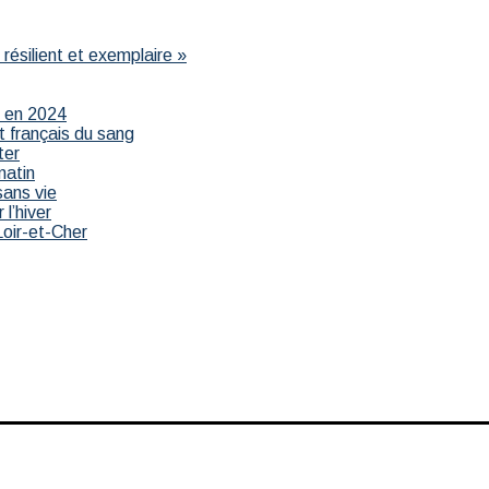
résilient et exemplaire »
r en 2024
t français du sang
ter
matin
sans vie
 l’hiver
Loir-et-Cher