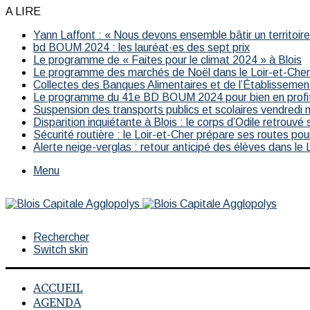
A LIRE
Yann Laffont : « Nous devons ensemble bâtir un territoire 
bd BOUM 2024 : les lauréat·es des sept prix
Le programme de « Faites pour le climat 2024 » à Blois
Le programme des marchés de Noël dans le Loir-et-Che
Collectes des Banques Alimentaires et de l’Établissemen
Le programme du 41e BD BOUM 2024 pour bien en profi
Suspension des transports publics et scolaires vendredi 
Disparition inquiétante à Blois : le corps d’Odile retrouvé 
Sécurité routière : le Loir-et-Cher prépare ses routes pour
Alerte neige-verglas : retour anticipé des élèves dans le 
Menu
Rechercher
Switch skin
ACCUEIL
AGENDA