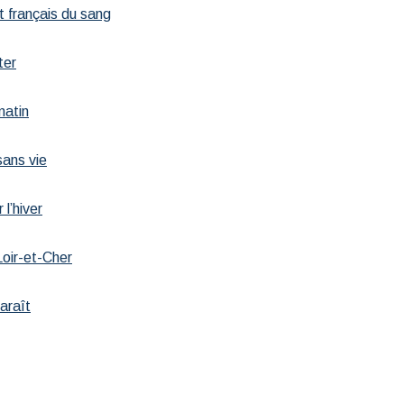
t français du sang
ter
matin
sans vie
 l’hiver
Loir-et-Cher
paraît