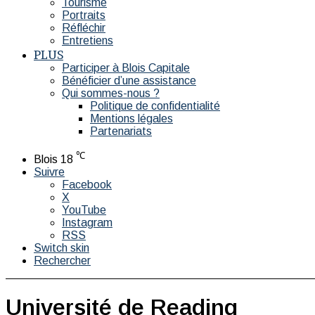
Tourisme
Portraits
Réfléchir
Entretiens
PLUS
Participer à Blois Capitale
Bénéficier d’une assistance
Qui sommes-nous ?
Politique de confidentialité
Mentions légales
Partenariats
℃
Blois
18
Suivre
Facebook
X
YouTube
Instagram
RSS
Switch skin
Rechercher
Université de Reading