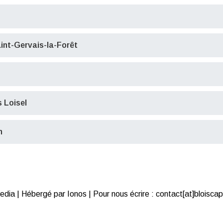
int-Gervais-la-Forêt
 Loisel
n
ia | Hébergé par Ionos | Pour nous écrire : contact[at]bloiscap