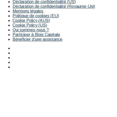
Déclaration de confidentialité (US)
Déclaration de confidentialité (Royaume-Uni)
Mentions légales
Politique de cookies (EU)
Cookie Policy (AUS)
Cookie Policy (US)
Qui sommes-nous ?
Participer à Blois Capitale
Bénéficier d’une assistance
Facebook
X
YouTube
Instagram
RSS
Bouton
retour
en
haut
de
la
page