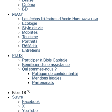
Danse
Cinéma
BD
MAG’
Les échos littéraires d’Annie Huet
Annie Huet
Ecologie
Style de vie
Mobilités
Tourisme
Portraits
Réfléchir
Entretiens
PLUS
Participer à Blois Capitale
Bénéficier d’une assistance
Qui sommes-nous ?
Politique de confidentialité
Mentions légales
Partenariats
℃
Blois
18
Suivre
Facebook
X
YouTube