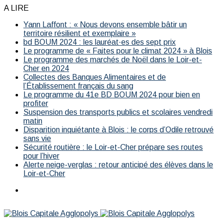
A LIRE
Yann Laffont : « Nous devons ensemble bâtir un
territoire résilient et exemplaire »
bd BOUM 2024 : les lauréat·es des sept prix
Le programme de « Faites pour le climat 2024 » à Blois
Le programme des marchés de Noël dans le Loir-et-
Cher en 2024
Collectes des Banques Alimentaires et de
l’Établissement français du sang
Le programme du 41e BD BOUM 2024 pour bien en
profiter
Suspension des transports publics et scolaires vendredi
matin
Disparition inquiétante à Blois : le corps d’Odile retrouvé
sans vie
Sécurité routière : le Loir-et-Cher prépare ses routes
pour l’hiver
Alerte neige-verglas : retour anticipé des élèves dans le
Loir-et-Cher
Menu