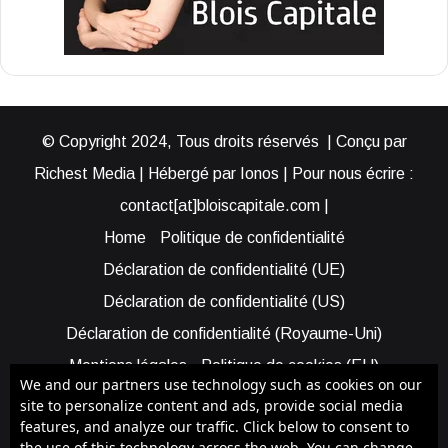
© Copyright 2024, Tous droits réservés | Conçu par
Richest Media | Hébergé par Ionos | Pour nous écrire :
contact[at]bloiscapitale.com |
Home
Politique de confidentialité
Déclaration de confidentialité (UE)
Déclaration de confidentialité (US)
Déclaration de confidentialité (Royaume-Uni)
Mentions légales
Politique de cookies (EU)
We and our partners use technology such as cookies on our
Cookie Policy (AUS)
Cookie Policy (US)
site to personalize content and ads, provide social media
features, and analyze our traffic. Click below to consent to
Qui sommes-nous ?
Participer à Blois Capitale
the use of this technology across the web. You can change