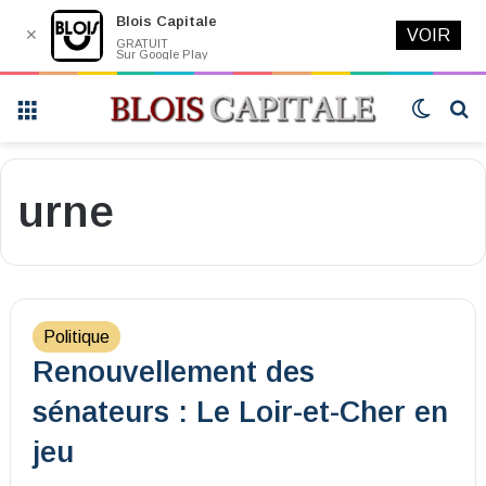
Blois Capitale
✕
VOIR
GRATUIT
Sur Google Play
Menu
Switch
R
skin
urne
Politique
Renouvellement des
sénateurs : Le Loir-et-Cher en
jeu