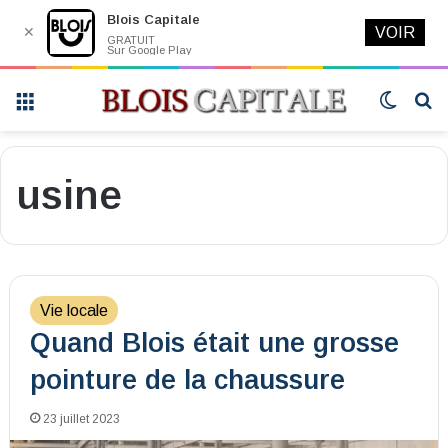
Blois Capitale
✕
VOIR
GRATUIT
Sur Google Play
Menu
Switch
R
skin
usine
Vie locale
Quand Blois était une grosse
pointure de la chaussure
23 juillet 2023