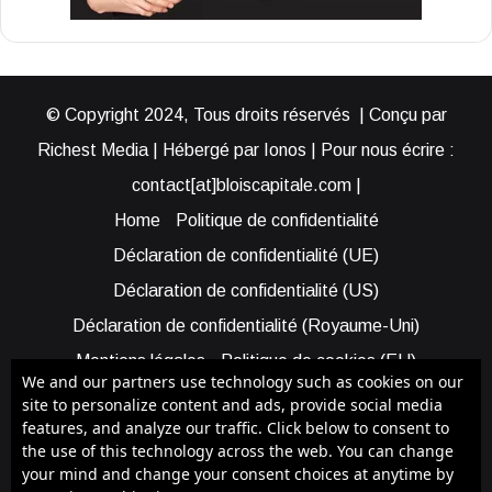
© Copyright 2024, Tous droits réservés | Conçu par
Richest Media | Hébergé par Ionos | Pour nous écrire :
contact[at]bloiscapitale.com |
Home
Politique de confidentialité
Déclaration de confidentialité (UE)
Déclaration de confidentialité (US)
Déclaration de confidentialité (Royaume-Uni)
Mentions légales
Politique de cookies (EU)
We and our partners use technology such as cookies on our
Cookie Policy (AUS)
Cookie Policy (US)
site to personalize content and ads, provide social media
features, and analyze our traffic. Click below to consent to
Qui sommes-nous ?
Participer à Blois Capitale
the use of this technology across the web. You can change
Bénéficier d’une assistance
your mind and change your consent choices at anytime by