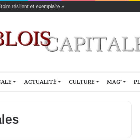
oire résilient et exemplaire »
CALE
ACTUALITÉ
CULTURE
MAG’
P
les