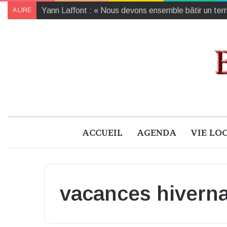
Yann Laffont : « Nous devons ensemble bâtir un territ
A LIRE
ACCUEIL
AGENDA
VIE LO
vacances hiverna