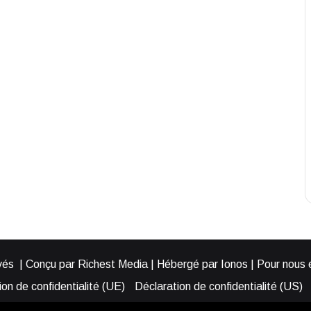
és | Conçu par Richest Media | Hébergé par Ionos | Pour nous éc
on de confidentialité (UE)
Déclaration de confidentialité (US)
ies (EU)
Cookie Policy (AUS)
Cookie Policy (US)
Qui somme