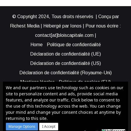
© Copyright 2024, Tous droits réservés | Conçu par
Richest Media | Hébergé par Ionos | Pour nous écrire :
contact[at]bloiscapitale.com |
Home
Politique de confidentialité
Déclaration de confidentialité (UE)
Déclaration de confidentialité (US)
Déclaration de confidentialité (Royaume-Uni)
Mentions légales
Politique de cookies (EU)
We and our partners use technology such as cookies on our
Cookie Policy (AUS)
Cookie Policy (US)
site to personalize content and ads, provide social media
features, and analyze our traffic. Click below to consent to
Qui sommes-nous ?
Participer à Blois Capitale
the use of this technology across the web. You can change
Bénéficier d’une assistance
your mind and change your consent choices at anytime by
returning to this site.
Facebook
X
YouTube
Instagram
RSS
Manage Options
I Accept