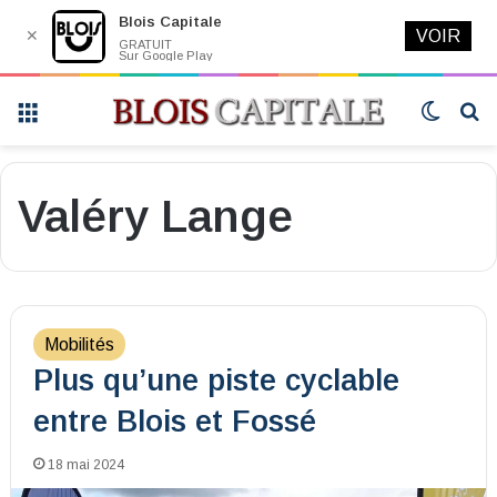
Blois Capitale
✕
VOIR
GRATUIT
Sur Google Play
Menu
Switch
R
skin
Valéry Lange
Mobilités
Plus qu’une piste cyclable
entre Blois et Fossé
18 mai 2024