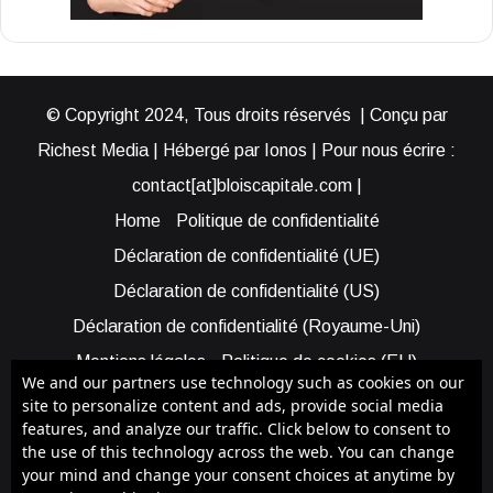
© Copyright 2024, Tous droits réservés | Conçu par
Richest Media | Hébergé par Ionos | Pour nous écrire :
contact[at]bloiscapitale.com |
Home
Politique de confidentialité
Déclaration de confidentialité (UE)
Déclaration de confidentialité (US)
Déclaration de confidentialité (Royaume-Uni)
Mentions légales
Politique de cookies (EU)
We and our partners use technology such as cookies on our
Cookie Policy (AUS)
Cookie Policy (US)
site to personalize content and ads, provide social media
features, and analyze our traffic. Click below to consent to
Qui sommes-nous ?
Participer à Blois Capitale
the use of this technology across the web. You can change
Bénéficier d’une assistance
your mind and change your consent choices at anytime by