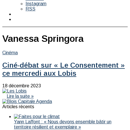
Instagram
RSS
Switch
skin
Rechercher
Vanessa Springora
Cinéma
Ciné-débat sur « Le Consentement »
ce mercredi aux Lobis
18 décembre 2023
Lire la suite »
Articles récents
Yann Laffont : « Nous devons ensemble bâtir un
territoire résilient et exemplaire »