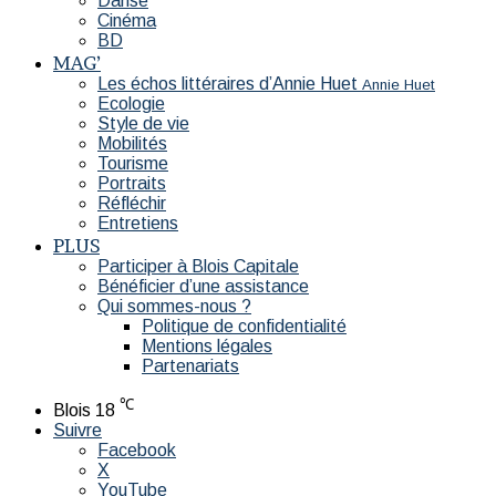
Danse
Cinéma
BD
MAG’
Les échos littéraires d’Annie Huet
Annie Huet
Ecologie
Style de vie
Mobilités
Tourisme
Portraits
Réfléchir
Entretiens
PLUS
Participer à Blois Capitale
Bénéficier d’une assistance
Qui sommes-nous ?
Politique de confidentialité
Mentions légales
Partenariats
℃
Blois
18
Suivre
Facebook
X
YouTube