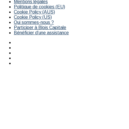
Mentions légales
Politique de cookies (EU)
Cookie Policy (AUS)
Cookie Policy (US)
Qui sommes-nous ?
Participer à Blois Capitale
Bénéficier d’une assistance
Facebook
X
YouTube
Instagram
RSS
Bouton
retour
en
haut
de
la
page