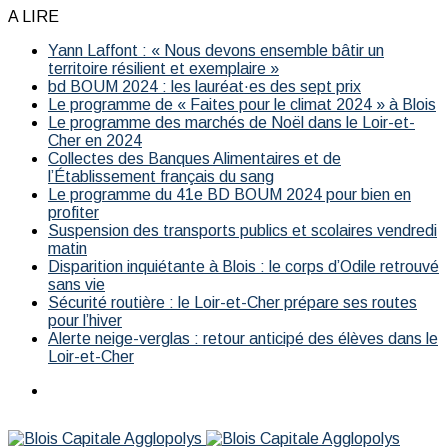
A LIRE
Yann Laffont : « Nous devons ensemble bâtir un
territoire résilient et exemplaire »
bd BOUM 2024 : les lauréat·es des sept prix
Le programme de « Faites pour le climat 2024 » à Blois
Le programme des marchés de Noël dans le Loir-et-
Cher en 2024
Collectes des Banques Alimentaires et de
l’Établissement français du sang
Le programme du 41e BD BOUM 2024 pour bien en
profiter
Suspension des transports publics et scolaires vendredi
matin
Disparition inquiétante à Blois : le corps d’Odile retrouvé
sans vie
Sécurité routière : le Loir-et-Cher prépare ses routes
pour l’hiver
Alerte neige-verglas : retour anticipé des élèves dans le
Loir-et-Cher
Menu