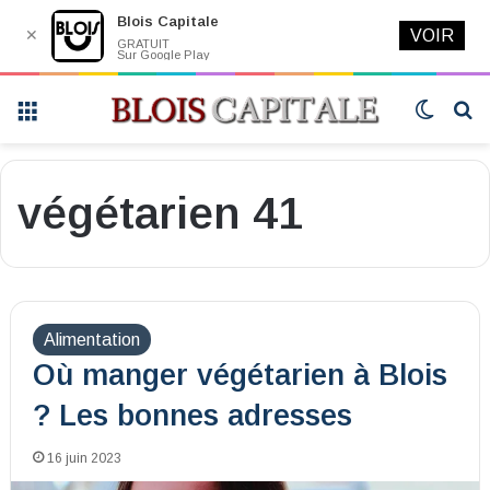
Blois Capitale
✕
VOIR
GRATUIT
Sur Google Play
Menu
Switch
R
skin
végétarien 41
Alimentation
Où manger végétarien à Blois
? Les bonnes adresses
16 juin 2023