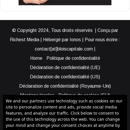
© Copyright 2024, Tous droits réservés | Conçu par
Richest Media | Hébergé par Ionos | Pour nous écrire :
contact[at]bloiscapitale.com |
Home
Politique de confidentialité
Déclaration de confidentialité (UE)
Déclaration de confidentialité (US)
Déclaration de confidentialité (Royaume-Uni)
Mentions légales
Politique de cookies (EU)
We and our partners use technology such as cookies on our
Cookie Policy (AUS)
Cookie Policy (US)
site to personalize content and ads, provide social media
features, and analyze our traffic. Click below to consent to
Qui sommes-nous ?
Participer à Blois Capitale
the use of this technology across the web. You can change
Bénéficier d’une assistance
your mind and change your consent choices at anytime by