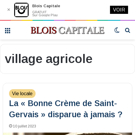
Blois Capitale
✕
VOIR
GRATUIT
Sur Google Play
Menu
Switch
R
skin
village agricole
Vie locale
La « Bonne Crème de Saint-
Gervais » disparue à jamais ?
10 juillet 2023