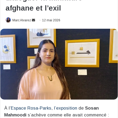
afghane et l’exil
Envoyer
Marc Alvarez
12 mai 2026
un
courriel
À l’
Espace Rosa-Parks
,
l’exposi
t
ion
de
Sosan
Mahmoodi
s’achève comme elle avait commencé :