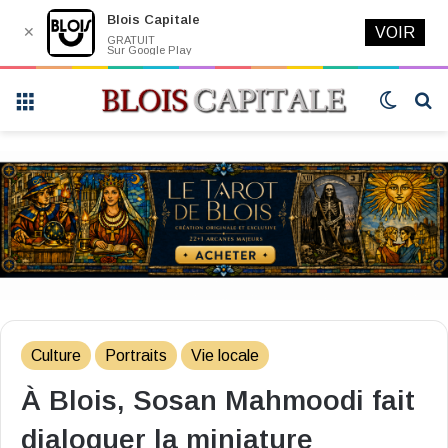
Blois Capitale
✕
VOIR
GRATUIT
Sur Google Play
Menu
Switch
R
skin
Culture
Portraits
Vie locale
À Blois, Sosan Mahmoodi fait
dialoguer la miniature