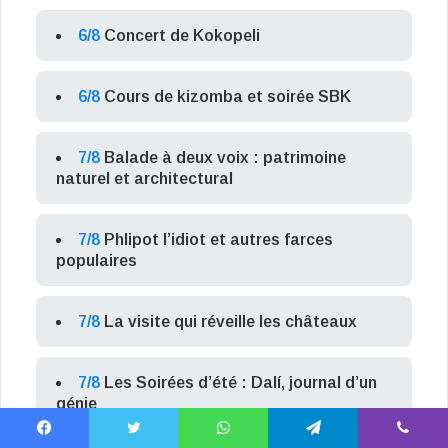
6/8
Concert de Kokopeli
6/8
Cours de kizomba et soirée SBK
7/8
Balade à deux voix : patrimoine
naturel et architectural
7/8
Phlipot l’idiot et autres farces
populaires
7/8
La visite qui réveille les châteaux
7/8
Les Soirées d’été : Dalí, journal d’un
génie
Facebook
X
WhatsApp
Telegram
Viber