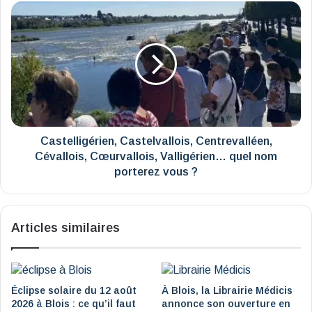
Castelligérien,
Castelvallois,
Centrevalléen,
Cévallois,
Cœurvallois,
Valligérien…
quel
nom
porterez
vous
Castelligérien, Castelvallois, Centrevalléen,
?
Cévallois, Cœurvallois, Valligérien… quel nom
porterez vous ?
Articles similaires
Éclipse solaire du 12 août
À Blois, la Librairie Médicis
2026 à Blois : ce qu’il faut
annonce son ouverture en