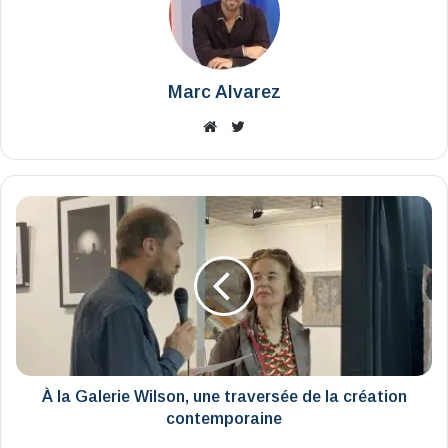
Marc Alvarez
Website
X
À
la
Galerie
Wilson,
une
traversée
de
la
création
contemporaine
À la Galerie Wilson, une traversée de la création
contemporaine