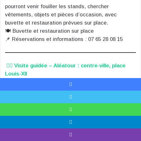
pourront venir fouiller les stands, chercher
vêtements, objets et pièces d’occasion, avec
buvette et restauration prévues sur place.
🍽️ Buvette et restauration sur place
📌 Réservations et informations : 07 65 28 08 15
🚶‍♀️
Visite guidée – Aléatour : centre-ville, place
Louis-XII
📍 Lieu de départ communiqué à l’inscription, Blois
📅 Dimanche 17 mai 2026
Facebook
🕓 16h00
X
À l’occasion des 40 ans du label
Ville d’art et
d’histoire
, le service patrimonial de la Ville de Blois
WhatsApp
propose une nouvelle visite guidée :
l’Aléatour
. Le
Telegram
principe : redécouvrir un quartier de manière
aléatoire et ludique, en tirant au sort des objets qui
Viber