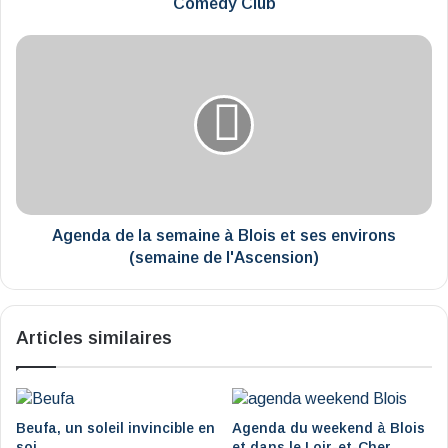
Comedy
Comedy Club
Club
Agenda
de
la
semaine
à
Blois
et
ses
environs
(semaine
Agenda de la semaine à Blois et ses environs
de
(semaine de l'Ascension)
l'Ascension)
Articles similaires
Beufa, un soleil invincible en
Agenda du weekend à Blois
soi
et dans le Loir-et-Cher