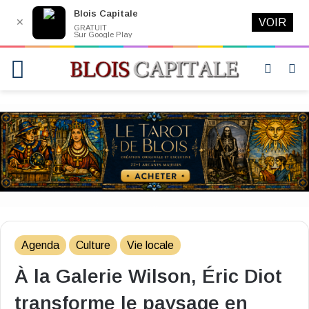
Blois Capitale
✕
VOIR
GRATUIT
Sur Google Play
Menu
Switch
R
skin
Agenda
Culture
Vie locale
À la Galerie Wilson, Éric Diot
transforme le paysage en