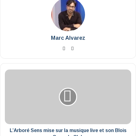
Marc Alvarez
Website
X
L’Arboré
Sens
mise
sur
la
musique
live
et
son
Blois
L’Arboré Sens mise sur la musique live et son Blois