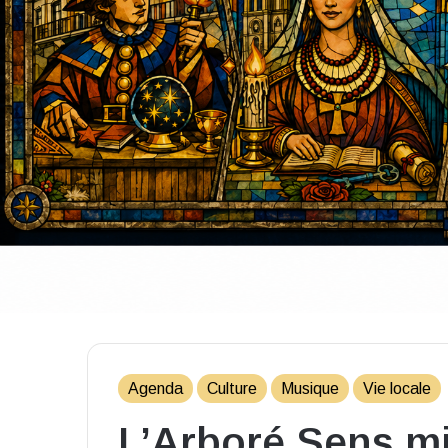
Agenda
Culture
Musique
Vie locale
L’Arboré Sens mi