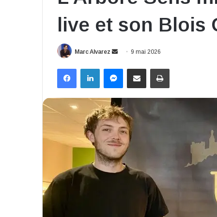
live et son Bloi
Envoyer
Marc Alvarez
9 mai 2026
un
Facebook
Linkedin
Messenger
Partager par email
Imprimer
courriel