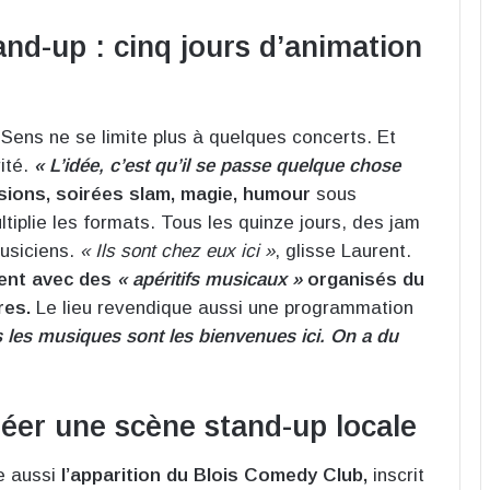
and-up : cinq jours d’animation
 Sens ne se limite plus à quelques concerts. Et
rité.
« L’idée, c’est qu’il se passe quelque chose
sions, soirées slam, magie, humour
sous
ultiplie les formats. Tous les quinze jours, des jam
usiciens.
« Ils sont chez eux ici »
, glisse Laurent.
ment avec des
« apéritifs musicaux »
organisés du
res.
Le lieu revendique aussi une programmation
 les musiques sont les bienvenues ici. On a du
éer une scène stand-up locale
re aussi
l’apparition du Blois Comedy Club,
inscrit