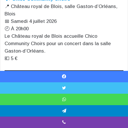
📍 Château royal de Blois, salle Gaston-d’Orléans,
Blois
📅 Samedi 4 juillet 2026
🕗 À 20h00
Le Château royal de Blois accueille Chico
Community Choirs pour un concert dans la salle
Gaston-d’Orléans.
💶 5 €
Facebook
💃 Festival « Blois Danse » : spectacle (Re-)Write
360°
X
📍 Campus La Providence, 11 rue Saintes-Maries,
Blois
WhatsApp
📅 Samedi 4 juillet 2026
Telegram
🕣 De 20h15 à 21h10
Dans le cadre du
festival Blois Danse
, le Campus
Viber