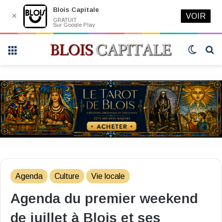
Blois Capitale
✕
VOIR
GRATUIT
Sur Google Play
Menu
Switch
R
skin
Agenda
Culture
Vie locale
Agenda du premier weekend
de juillet à Blois et ses