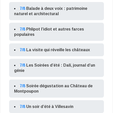
7/8
Balade à deux voix : patrimoine
naturel et architectural
7/8
Phlipot l’idiot et autres farces
populaires
7/8
La visite qui réveille les châteaux
7/8
Les Soirées d’été : Dalí, journal d’un
génie
7/8
Soirée dégustation au Château de
Montpoupon
7/8
Un soir d’été à Villesavin