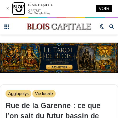
Blois Capitale
✕
VOIR
GRATUIT
Sur Google Play
Menu
Switch
R
skin
Agglopolys
Vie locale
Rue de la Garenne : ce que
l’on sait du futur bassin de